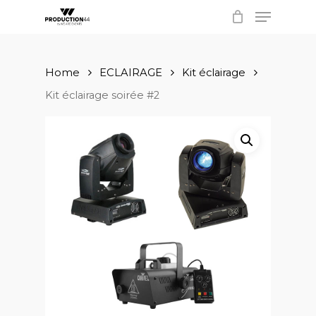
Menu
Skip
to
Close
main
Menu
content
Home
ECLAIRAGE
Kit éclairage
Kit éclairage soirée #2