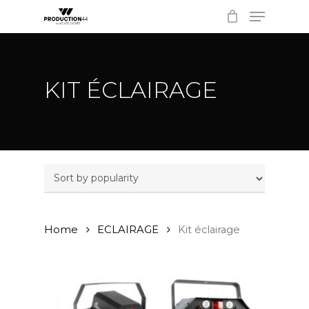
Menu
Skip
to
Close
main
Menu
content
KIT ÉCLAIRAGE
Home
ECLAIRAGE
Kit éclairage